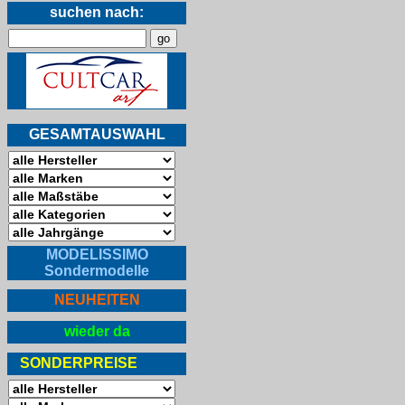
suchen nach:
GESAMTAUSWAHL
MODELISSIMO
Sondermodelle
NEUHEITEN
wieder da
SONDERPREISE