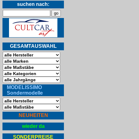
suchen nach:
GESAMTAUSWAHL
MODELISSIMO
Sondermodelle
NEUHEITEN
wieder da
SONDERPREISE